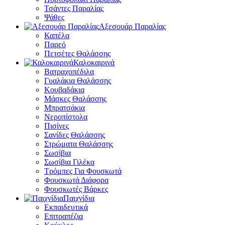
Τσάντες Παραλίας
Ψάθες
Αξεσουάρ Παραλίας
Καπέλα
Παρεό
Πετσέτες Θαλάσσης
Καλοκαιρινά
Βατραχοπέδιλα
Γυαλάκια Θαλάσσης
Κουβαδάκια
Μάσκες Θαλάσσης
Μπρατσάκια
Νεροπίστολα
Πισίνες
Σανίδες Θαλάσσης
Στρώματα Θαλάσσης
Σωσίβια
Σωσίβια Γιλέκα
Τρόμπες Για Φουσκωτά
Φουσκωτά Διάφορα
Φουσκωτές Βάρκες
Παιχνίδια
Εκπαιδευτικά
Επιτραπέζια