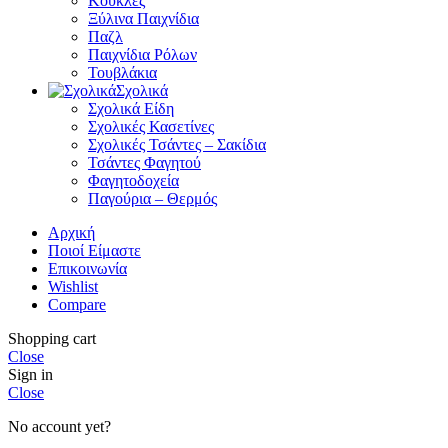
Κούκλες
Ξύλινα Παιχνίδια
Παζλ
Παιχνίδια Ρόλων
Τουβλάκια
Σχολικά
Σχολικά Είδη
Σχολικές Κασετίνες
Σχολικές Τσάντες – Σακίδια
Τσάντες Φαγητού
Φαγητοδοχεία
Παγούρια – Θερμός
Αρχική
Ποιοί Είμαστε
Επικοινωνία
Wishlist
Compare
Shopping cart
Close
Sign in
Close
No account yet?