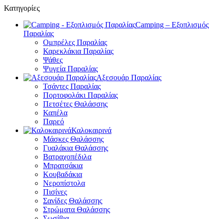
Κατηγορίες
Camping – Εξοπλισμός
Παραλίας
Ομπρέλες Παραλίας
Καρεκλάκια Παραλίας
Ψάθες
Ψυγεία Παραλίας
Αξεσουάρ Παραλίας
Τσάντες Παραλίας
Πορτοφολάκι Παραλίας
Πετσέτες Θαλάσσης
Καπέλα
Παρεό
Καλοκαιρινά
Μάσκες Θαλάσσης
Γυαλάκια Θαλάσσης
Βατραχοπέδιλα
Μπρατσάκια
Κουβαδάκια
Νεροπίστολα
Πισίνες
Σανίδες Θαλάσσης
Στρώματα Θαλάσσης
Σωσίβια