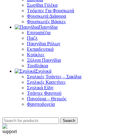
Σωσίβια Γιλέκα
Τρόμπες Για Φουσκωτά
Φουσκωτά Διάφορα
Φουσκωτές Βάρκες
Παιχνίδια
Επιτραπέζια
Παζλ
Παιχνίδια Ρόλων
Εκπαιδευτικά
Κούκλες
Ξύλινα Παιχνίδια
Τουβλάκια
Σχολικά
Σχολικές Τσάντες – Σακίδια
Σχολικές Κασετίνες
Σχολικά Είδη
Τσάντες Φαγητού
Παγούρια – Θερμός
Φαγητοδοχεία
Search