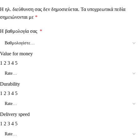
Η ηλ. διεύθυνση σας δεν δημοσιεύεται.
Τα υποχρεωτικά πεδία
σημειώνονται με
*
Η βαθμολογία σας
*
Value for money
1
2
3
4
5
Durability
1
2
3
4
5
Delivery speed
1
2
3
4
5