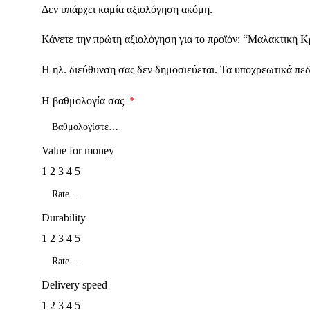
Δεν υπάρχει καμία αξιολόγηση ακόμη.
Κάνετε την πρώτη αξιολόγηση για το προϊόν: “Μαλακτική 
Η ηλ. διεύθυνση σας δεν δημοσιεύεται.
Τα υποχρεωτικά πεδ
Η βαθμολογία σας
*
Value for money
1
2
3
4
5
Durability
1
2
3
4
5
Delivery speed
1
2
3
4
5