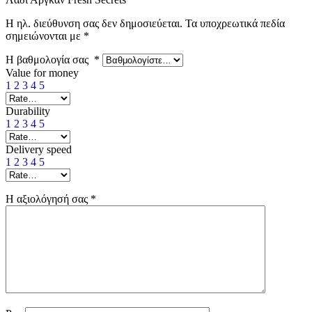
Η ηλ. διεύθυνση σας δεν δημοσιεύεται.
Τα υποχρεωτικά πεδία
σημειώνονται με
*
Η βαθμολογία σας
*
Value for money
1
2
3
4
5
Durability
1
2
3
4
5
Delivery speed
1
2
3
4
5
Η αξιολόγησή σας
*