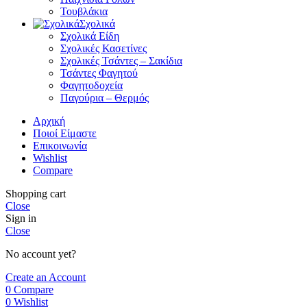
Τουβλάκια
Σχολικά
Σχολικά Είδη
Σχολικές Κασετίνες
Σχολικές Τσάντες – Σακίδια
Τσάντες Φαγητού
Φαγητοδοχεία
Παγούρια – Θερμός
Αρχική
Ποιοί Είμαστε
Επικοινωνία
Wishlist
Compare
Shopping cart
Close
Sign in
Close
No account yet?
Create an Account
0
Compare
0
Wishlist