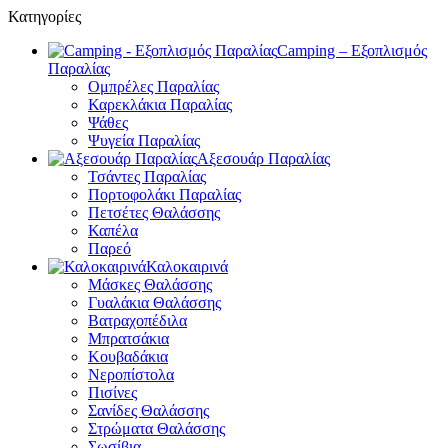
Κατηγορίες
Camping – Εξοπλισμός
Παραλίας
Ομπρέλες Παραλίας
Καρεκλάκια Παραλίας
Ψάθες
Ψυγεία Παραλίας
Αξεσουάρ Παραλίας
Τσάντες Παραλίας
Πορτοφολάκι Παραλίας
Πετσέτες Θαλάσσης
Καπέλα
Παρεό
Καλοκαιρινά
Μάσκες Θαλάσσης
Γυαλάκια Θαλάσσης
Βατραχοπέδιλα
Μπρατσάκια
Κουβαδάκια
Νεροπίστολα
Πισίνες
Σανίδες Θαλάσσης
Στρώματα Θαλάσσης
Σωσίβια