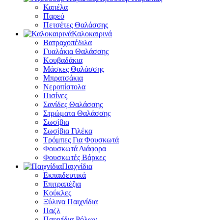
Καπέλα
Παρεό
Πετσέτες Θαλάσσης
Καλοκαιρινά
Βατραχοπέδιλα
Γυαλάκια Θαλάσσης
Κουβαδάκια
Μάσκες Θαλάσσης
Μπρατσάκια
Νεροπίστολα
Πισίνες
Σανίδες Θαλάσσης
Στρώματα Θαλάσσης
Σωσίβια
Σωσίβια Γιλέκα
Τρόμπες Για Φουσκωτά
Φουσκωτά Διάφορα
Φουσκωτές Βάρκες
Παιχνίδια
Εκπαιδευτικά
Επιτραπέζια
Κούκλες
Ξύλινα Παιχνίδια
Παζλ
Παιχνίδια Ρόλων