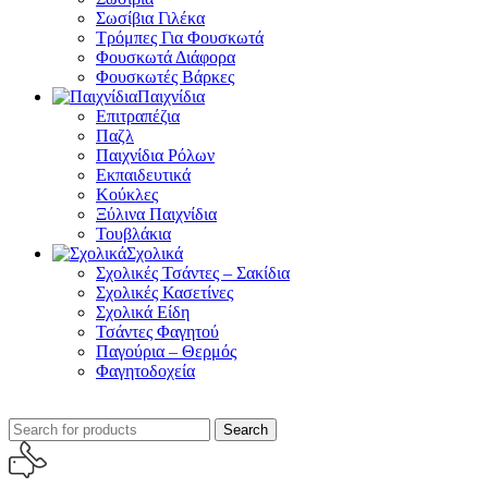
Σωσίβια Γιλέκα
Τρόμπες Για Φουσκωτά
Φουσκωτά Διάφορα
Φουσκωτές Βάρκες
Παιχνίδια
Επιτραπέζια
Παζλ
Παιχνίδια Ρόλων
Εκπαιδευτικά
Κούκλες
Ξύλινα Παιχνίδια
Τουβλάκια
Σχολικά
Σχολικές Τσάντες – Σακίδια
Σχολικές Κασετίνες
Σχολικά Είδη
Τσάντες Φαγητού
Παγούρια – Θερμός
Φαγητοδοχεία
Search