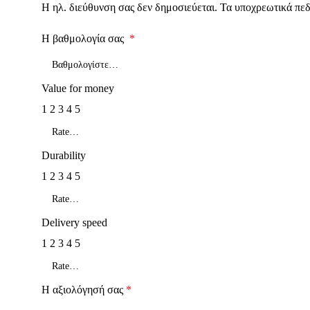
Η ηλ. διεύθυνση σας δεν δημοσιεύεται.
Τα υποχρεωτικά πεδ
Η βαθμολογία σας
*
Value for money
1
2
3
4
5
Durability
1
2
3
4
5
Delivery speed
1
2
3
4
5
Η αξιολόγησή σας
*