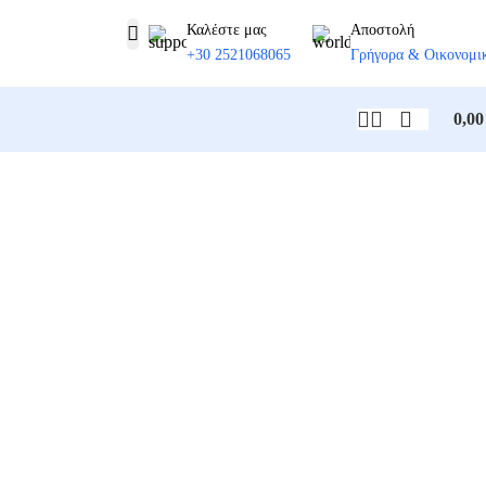
Καλέστε μας
Αποστολή
+30 2521068065
Γρήγορα & Οικονομι
0,0